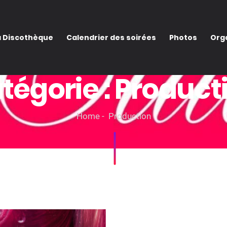
a Discothèque
Calendrier des soirées
Photos
Orga
tégorie :
Product
Home
Production