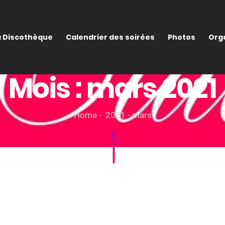
a Discothèque
Calendrier des soirées
Photos
Orga
Mois :
mars 2021
Home
2021
mars